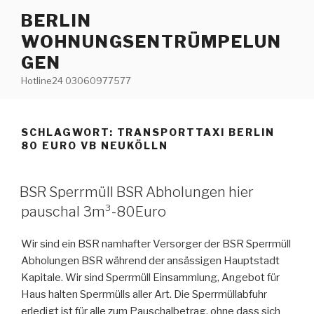
Zum
BERLIN
Inhalt
WOHNUNGSENTRÜMPELUN
springen
GEN
Hotline24 03060977577
SCHLAGWORT:
TRANSPORTTAXI BERLIN
80 EURO VB NEUKÖLLN
VERÖFFENTLICHT
BSR Sperrmüll BSR Abholungen hier
AM
pauschal 3m³-80Euro
Wir sind ein BSR namhafter Versorger der BSR Sperrmüll
Abholungen BSR während der ansässigen Hauptstadt
Kapitale. Wir sind Sperrmüll Einsammlung, Angebot für
Haus halten Sperrmülls aller Art. Die Sperrmüllabfuhr
erledigt ist für alle zum Pauschalbetrag, ohne dass sich