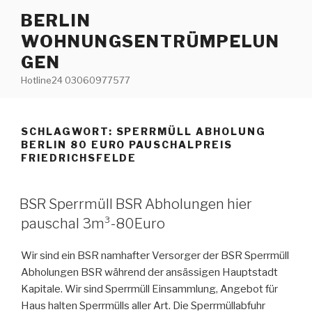
Zum
BERLIN
Inhalt
WOHNUNGSENTRÜMPELUN
springen
GEN
Hotline24 03060977577
SCHLAGWORT:
SPERRMÜLL ABHOLUNG
BERLIN 80 EURO PAUSCHALPREIS
FRIEDRICHSFELDE
VERÖFFENTLICHT
BSR Sperrmüll BSR Abholungen hier
AM
pauschal 3m³-80Euro
Wir sind ein BSR namhafter Versorger der BSR Sperrmüll
Abholungen BSR während der ansässigen Hauptstadt
Kapitale. Wir sind Sperrmüll Einsammlung, Angebot für
Haus halten Sperrmülls aller Art. Die Sperrmüllabfuhr