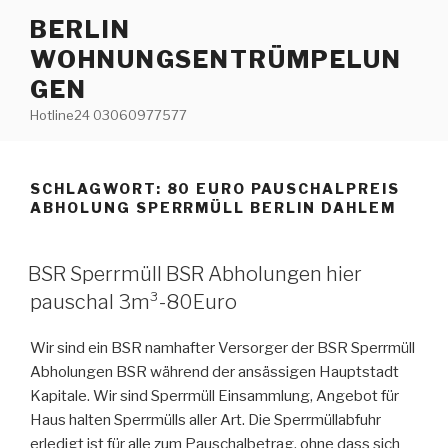
Zum
BERLIN
Inhalt
WOHNUNGSENTRÜMPELUN
springen
GEN
Hotline24 03060977577
SCHLAGWORT:
80 EURO PAUSCHALPREIS
ABHOLUNG SPERRMÜLL BERLIN DAHLEM
VERÖFFENTLICHT
BSR Sperrmüll BSR Abholungen hier
AM
pauschal 3m³-80Euro
Wir sind ein BSR namhafter Versorger der BSR Sperrmüll
Abholungen BSR während der ansässigen Hauptstadt
Kapitale. Wir sind Sperrmüll Einsammlung, Angebot für
Haus halten Sperrmülls aller Art. Die Sperrmüllabfuhr
erledigt ist für alle zum Pauschalbetrag, ohne dass sich